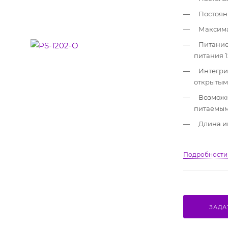
Постоян
Максима
Питание
питания 1
Интегри
открытым
Возможн
питаемым
Длина и
Подробности
ЗАДА