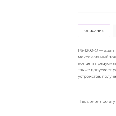
ОПИСАНИЕ
PS-1202-O — адапт
максимальный ток 
конце и предусма
также допускает р
устройства, получ
This site temporary