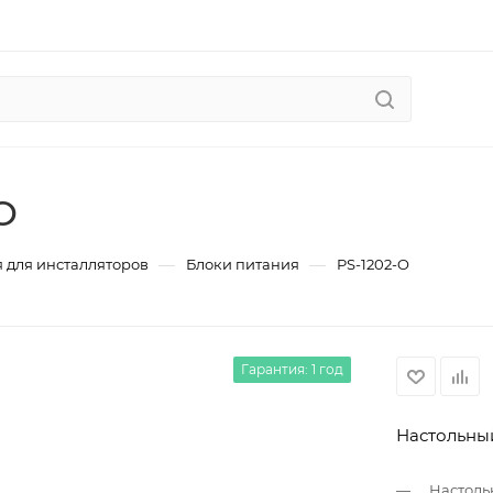
O
—
—
 для инсталляторов
Блоки питания
PS-1202-O
Гарантия: 1 год
Настольный
Настоль