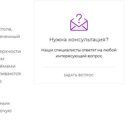
тола,
наченный
Нужна консультация?
Наши специалисты ответят на любой
верхности
интересующий вопрос
ом
ъёмами
ливаются
ЗАДАТЬ ВОПРОС
о
пным
бочую