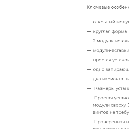
Ключевые особенн
открытый модул
круглая форма
2 модуля-встав
модули-вставки
простая устано
одно запирающе
два варианта ц
Размеры устано
Простая устано
модули сверху.
винтов не требу
Проверенная н
стандартам, вкл