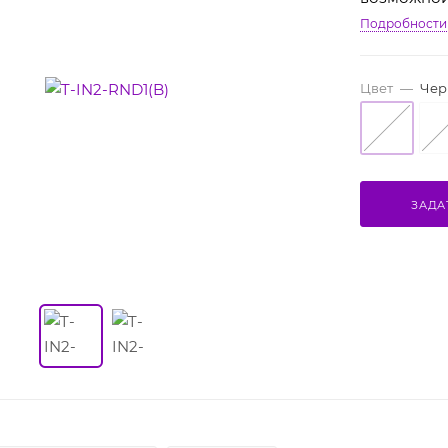
рамки)
Подробности
Цвет
—
Чер
ЗАДА