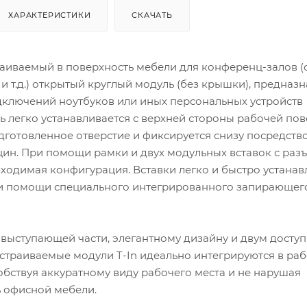
ХАРАКТЕРИСТИКИ
СКАЧАТЬ
аиваемый в поверхность мебели для конференц-залов (с
и т.д.) открытый круглый модуль (без крышки), предназ
дключений ноутбуков или иных персональных устройств
ь легко устанавливается с верхней стороны рабочей по
дготовленное отверстие и фиксируется снизу посредств
ин. При помощи рамки и двух модульных вставок с раз
ходимая конфигурация. Вставки легко и быстро устанав
и помощи специального интегрированного запирающег
 выступающей части, элегантному дизайну и двум досту
встраиваемые модули T-In идеально интегрируются в ра
обствуя аккуратному виду рабочего места и не нарушая
 офисной мебели.