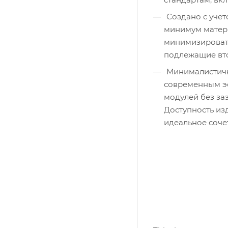
Создано с учет
минимум матери
минимизировать
подлежащие вто
Минималистичн
современным эс
модулей без за
Доступность из
идеальное соче