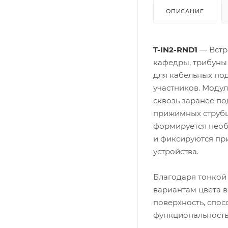
ОПИСАНИЕ
T-IN2-RND1
— Встр
кафедры, трибуны 
для кабельных по
участников. Модул
сквозь заранее по
прижимных струбц
формируется необ
и фиксируются пр
устройства.
Благодаря тонкой
вариантам цвета 
поверхность, спос
функциональность