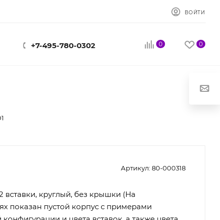
ВОЙТИ
0
0
+7-495-780-0302
D1
Артикул:
80-000318
2 вставки, круглый, без крышки (На
х показан пустой корпус с примерами
конфигурации и цвета вставок, а также цвета