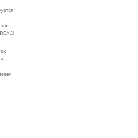
зуется
алы,
/ REACH
сех
в.
ения