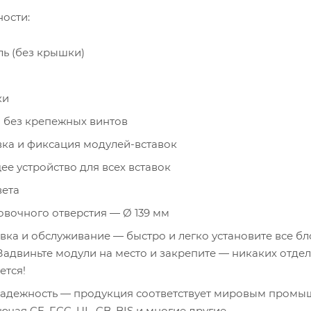
ости:
ь (без крышки)
ки
 без крепежных винтов
вка и фиксация модулей-вставок
е устройство для всех вставок
вета
вочного отверстия — Ø 139 мм
вка и обслуживание — быстро и легко установите все бл
 Задвиньте модули на место и закрепите — никаких отде
ется!
адежность — продукция соответствует мировым пром
ючая CE, FCC, UL, CB, BIS и многие другие