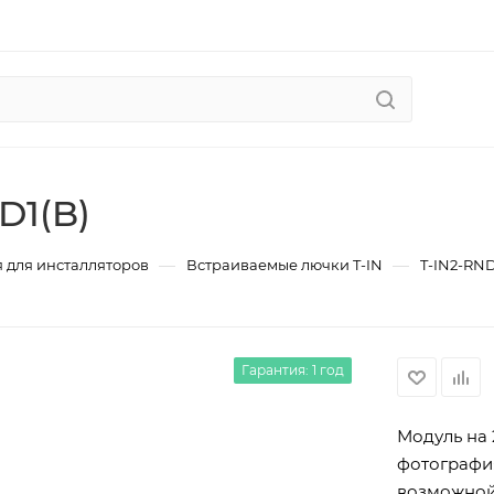
D1(B)
—
—
 для инсталляторов
Встраиваемые лючки T-IN
T-IN2-RN
Гарантия: 1 год
Модуль на 
фотография
возможной 