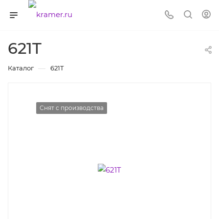
621T
—
Каталог
621T
Снят с производства