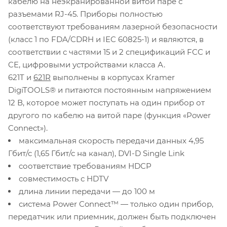
кабелю на неэкранированной витой паре с
разъемами RJ-45. Приборы полностью
соответствуют требованиям лазерной безопасности
(класс 1 по FDA/CDRH и IEC 60825-1) и являются, в
соответствии с частями 15 и 2 спецификаций FCC и
CE, цифровыми устройствами класса А.
621T и
621R
выполнены в корпусах Kramer
DigiTOOLS® и питаются постоянным напряжением
12 В, которое может поступать на один прибор от
другого по кабелю на витой паре (функция «Power
Connect»).
максимальная скорость передачи данных 4,95
Гбит/с (1,65 Гбит/с на канал), DVI-D Single Link
cоответствие требованиям HDCP
совместимость с HDTV
длина линии передачи — до 100 м
система Power Connect™ — только один прибор,
передатчик или приемник, должен быть подключен