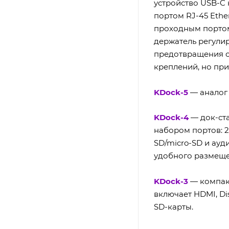
устройство USB-C 
портом RJ-45 Ethe
проходным портом
держатель регулир
предотвращения с
креплений, но при
KDock-5
— аналог 
KDock-4
— док-ста
набором портов: 2
SD/micro-SD и ауд
удобного размеще
KDock-3
— компакт
включает HDMI, Dis
SD-карты.