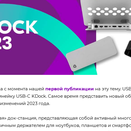
а с момента нашей
первой публикации
на эту тему. US
инейку USB-C KDock. Cамое время представить новый о
изменений 2023 года.
ая» док-станция, представляющая собой активный мног
мичным держателем для ноутбуков, планшетов и смартфо