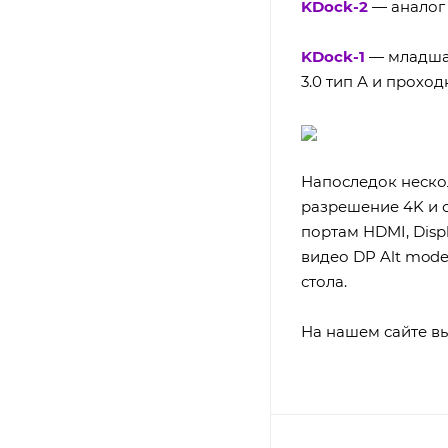
KDock-2
— аналог 
KDock-1
— младшая
3.0 тип А и прохо
Напоследок неско
разрешение 4K и с
портам HDMI, Disp
видео DP Alt mode
стола.
На нашем сайте вы