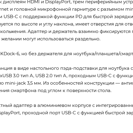
к дисплеям HDMI и DisplayPort, трем периферийным устро
rnet и головной микрофонной гарнитуре с разъемом min
 USB-C с поддержкой функции PD для быстрой зарядки
уется по высоте и углу наклона, имеет отверстия для от
кольжения. Адаптер и держатель взаимно фиксируются
 желании могут использоваться раздельно.
KDock-6, но без держателя для ноутбука/планшета/смар
нция в виде настольного пэда-подставки для ноутбука с
хUSB 3.0 тип А, USB 2.0 тип А, проходным USB-C с функц
ио mini-jack 3,5 мм. Из особенностей конструкции — ант
ния смартфона под углом к поверхности стола.
ный адаптер в алюминиевом корпусе с интегрированным
playPort, проходной порт USB-C с функцией быстрой заря