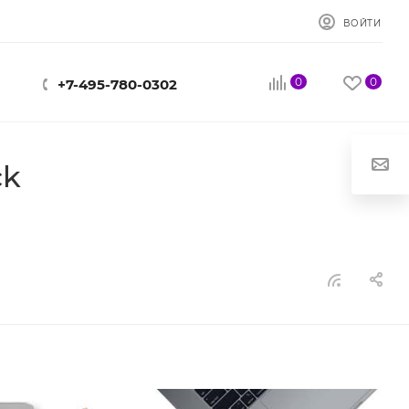
ВОЙТИ
0
0
+7-495-780-0302
ck