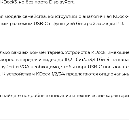
KDock3, но без порта DisplayPort.
 модель семейства, конструктивно аналогичная KDock-
дным разъемом USB-C с функцией быстрой зарядки PD.
лько важных комментариев. Устройства KDock, имеющие
корость передачи видео до 10,2 Гбит/с (3,4 Гбит/с на ка
layPort и VGA необходимо, чтобы порт USB-C пользова
. К устройствам KDock-1/2/3/4 предлагаются опциональн
 найдете подробные описания и технические характерис