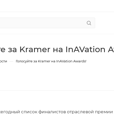
те за Kramer на InAVation 
—
ости
Голосуйте за Kramer на InAVation Awards!
егодный список финалистов отраслевой премии In