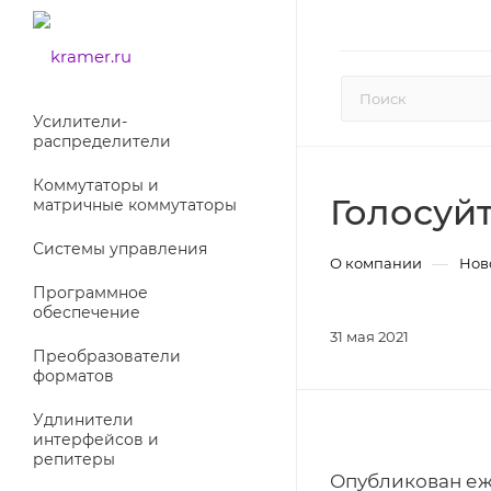
Усилители-
раcпределители
Коммутаторы и
Голосуй
матричные коммутаторы
Системы управления
—
О компании
Нов
Программное
обеспечение
31 мая 2021
Преобразователи
форматов
Удлинители
интерфейсов и
репитеры
Опубликован еж