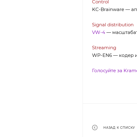
Control
KC-Brainware — а
Signal distribution
VW-4
— масштабат
Streaming
WP-EN6 — кодер и п
Голосуйте за Kram
НАЗАД К СПИСКУ