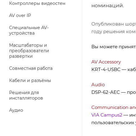
Контроллеры видеостен
номинаций.
AV over IP
Опубликован шорт-
Специальные AV-
году решения комп
устройства
Масштабаторы и
Вы можете принять
преобразователи
развертки
AV Accessory
Совместная работа
KRT-4-USBC — каб
Кабели и разъёмы
Audio
DSP-62-AEC — про
Решения для
инсталляторов
Communication and 
Аудио
VIA Campus2
— инт
пользовательских 