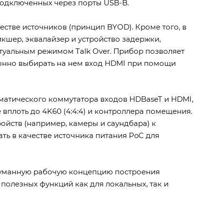
подключенных через порты USB-B.
естве источников (принцип BYOD). Кроме того, в
шер, эквалайзер и устройство задержки,
туальным режимом Talk Over. Прибор позволяет
ионно выбирать на нем вход HDMI при помощи
матического коммутатора входов HDBaseT и HDMI,
вплоть до 4K60 (4:4:4) и контроллера помещения.
йств (например, камеры и саундбара) к
ть в качестве источника питания PoC для
родуманную рабочую концепцию построения
полезных функций как для локальных, так и