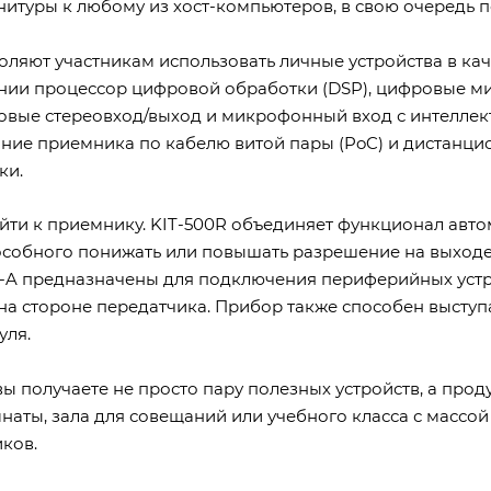
итуры к любому из хост-компьютеров, в свою очередь 
ляют участникам использовать личные устройства в кач
ии процессор цифровой обработки (DSP), цифровые мик
овые стереовход/выход и микрофонный вход с интеллек
ание приемника по кабелю витой пары (PoC) и дистанц
ки.
йти к приемнику. KIT-500R объединяет функционал авто
собного понижать или повышать разрешение на выходе 
B-A предназначены для подключения периферийных устро
на стороне передатчика. Прибор также способен выступа
уля.
 вы получаете не просто пару полезных устройств, а п
аты, зала для совещаний или учебного класса с массой 
ков.