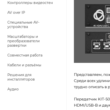
Контроллеры видеостен
AV over IP
Специальные AV-
устройства
Масштабаторы и
преобразователи
развертки
Совместная работа
Кабели и разъёмы
Представляем, по
Решения для
инсталляторов
Cреди всех удлин
трудно описать в 
Аудио
Передатчик KIT-5
HDMI/USB-B и дву