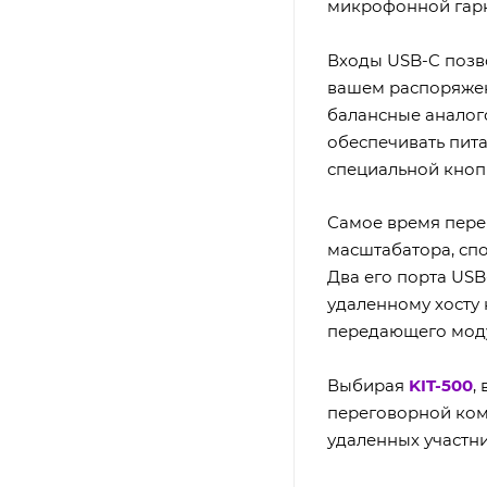
микрофонной гарн
Входы USB-C позво
вашем распоряжен
балансные аналог
обеспечивать пит
специальной кноп
Самое время пере
масштабатора, спо
Два его порта US
удаленному хосту 
передающего мод
Выбирая
KIT-500
,
переговорной комн
удаленных участни