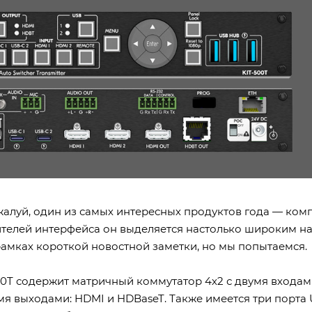
жалуй, один из самых интересных продуктов года — ком
ителей интерфейса он выделяется настолько широким н
рамках короткой новостной заметки, но мы попытаемся.
00T содержит матричный коммутатор 4х2 с двумя вход
мя выходами: HDMI и HDBaseT. Также имеется три порта