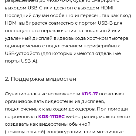
разрешением до 4K60 4:4:4, будь то смартфон с
выходом USB-C или десктоп с выходом HDMI.
Последний случай особенно интересен, так как вход
HDMI выбирается совместно с портом USB-B для
полноценного переключения на локальный или
удаленный дисплей видеовыхода хост-компьютера,
одновременно с подключением периферийных
USB-устройств (для которых имеются отдельные
порты USB-A).
2. Поддержка видеостен
Функциональные возможности
KDS-17
позволяют
организовывать видеостены из дисплеев,
подключенных к выходам декодеров. При помощи
встроенных в
KDS-17DEC
web-страниц. можно легко
создавать как видеостены обычной
(прямоугольной) конфигурации, так и мозаичные