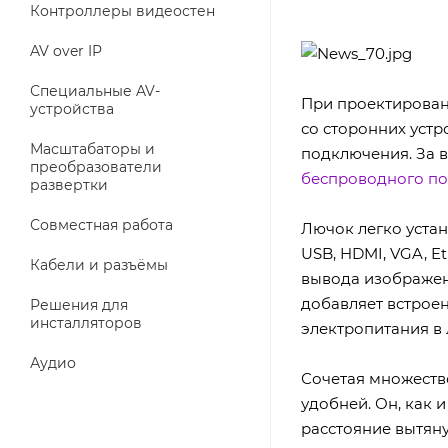
Контроллеры видеостен
AV over IP
Специальные AV-
При проектирован
устройства
со сторонних устр
Масштабаторы и
подключения. За 
преобразователи
беспроводного п
развертки
Совместная работа
Лючок легко уста
USB, HDMI, VGA, E
Кабели и разъёмы
вывода изображени
добавляет встрое
Решения для
инсталляторов
электропитания в 
Аудио
Сочетая множеств
удобней. Он, как 
расстояние вытяну