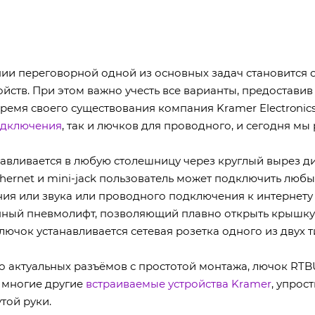
ии переговорной одной из основных задач становится
ойств. При этом важно учесть все варианты, предостави
время своего существования компания Kramer Electroni
одключения
, так и лючков для проводного, и сегодня м
навливается в любую столешницу через круглый вырез д
thernet и mini-jack пользователь может подключить люб
я или звука или проводного подключения к интернету -
нный пневмолифт, позволяющий плавно открыть крышку
лючок устанавливается сетевая розетка одного из двух т
о актуальных разъёмов с простотой монтажа, лючок RT
и многие другие
встраиваемые устройства Kramer
, упрос
той руки.