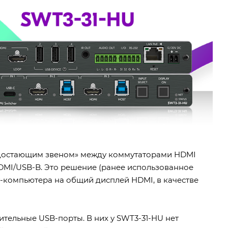
достающим звеном» между коммутаторами HDMI
MI/USB-B. Это решение (ранее использованное
т-компьютера на общий дисплей HDMI, в качестве
тельные USB-порты. В них у SWT3-31-HU нет