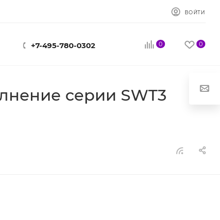
ВОЙТИ
0
0
+7-495-780-0302
олнение серии SWT3