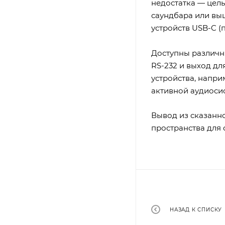
недостатка — цел
саундбара или вы
устройств USB-C (
Доступны различны
RS-232 и выход д
устройства, напри
активной аудиоси
Вывод из сказанн
пространства для 
НАЗАД К СПИСКУ