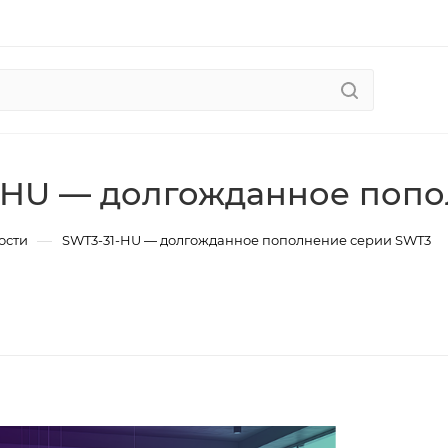
-HU — долгожданное поп
—
ости
SWT3-31-HU — долгожданное пополнение серии SWT3