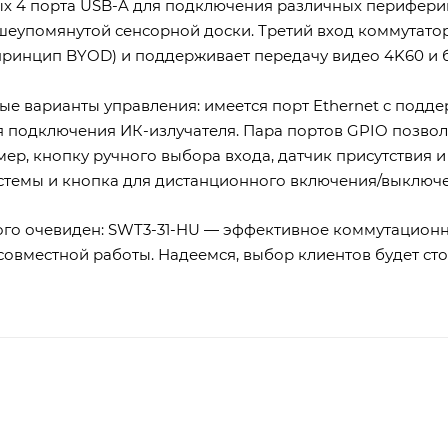
ых 4 порта USB-A для подключения различных периферий
шеупомянутой сенсорной доски. Третий вход коммутат
принцип BYOD) и поддерживает передачу видео 4K60 и б
е варианты управления: имеется порт Ethernet c поддер
ля подключения ИК-излучателя. Пара портов GPIO позво
мер, кнопку ручного выбора входа, датчик присутствия и
стемы и кнопка для дистанционного включения/выключ
ого очевиден: SWT3-31-HU — эффективное коммутацион
совместной работы. Надеемся, выбор клиентов будет сто