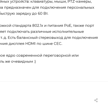
ных устройств: клавиатуры, мыши, PTZ-камеры,
ора предназначен для подключения персональных
ыструю зарядку до 60 Вт.
жкой стандарта 802.1x и питания PoE, также порт
ляет подключать различные исполнительные
 т. д. Есть балансный стереовыход для подключения
ения дисплея HDMI по шине CEC.
ное ядро современной переговорной или
ль же очевидным :)