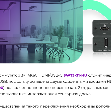
оммутатор 3×1 4K60 HDMI/USB-C
SWT3-31-HU
служит «не
USB, поскольку оснащена двумя сдвоенными входами HD
00
) позволяет полноценно переключать 2 отдельных хос
пользоваться интерактивная сенсорная доска.
осуществления такого переключения необходимы дополни