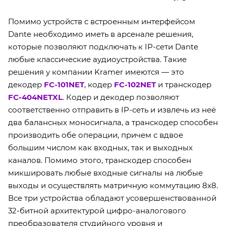
Помимо устройств с встроенным интерфейсом
Dante необходимо иметь в арсенале решения,
которые позволяют подключать к IP-сети Dante
любые классические аудиоустройства. Такие
решения у компании Kramer имеются — это
декодер
FC-101NET
, кодер
FC-102NET
и транскодер
FC-404NETXL
. Кодер и декодер позволяют
соответственно отправить в IP-сеть и извлечь из неё
два балансных моносигнала, а транскодер способен
производить обе операции, причем с вдвое
большим числом как входных, так и выходных
каналов. Помимо этого, транскодер способен
микшировать любые входные сигналы на любые
выходы и осуществлять матричную коммутацию 8х8.
Все три устройства обладают усовершенствованной
32-битной архитектурой цифро-аналогового
преобразователя студийного уровня и