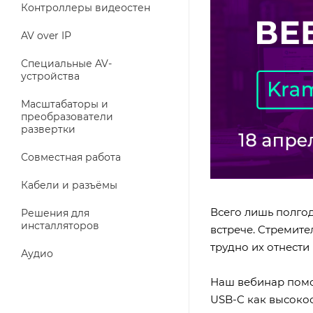
Контроллеры видеостен
AV over IP
Специальные AV-
устройства
Масштабаторы и
преобразователи
развертки
Совместная работа
Кабели и разъёмы
Всего лишь полго
Решения для
инсталляторов
встрече. Cтремите
трудно их отнести
Аудио
Наш вебинар помож
USB-C как высоко