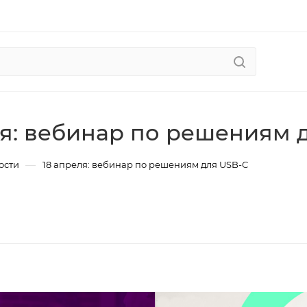
ля: вебинар по решениям 
—
ости
18 апреля: вебинар по решениям для USB-C