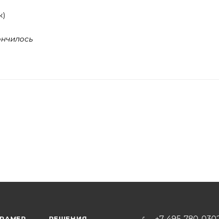
к)
ончилось
+7-495-780-030
KRAMER
РЕШЕНИЯ