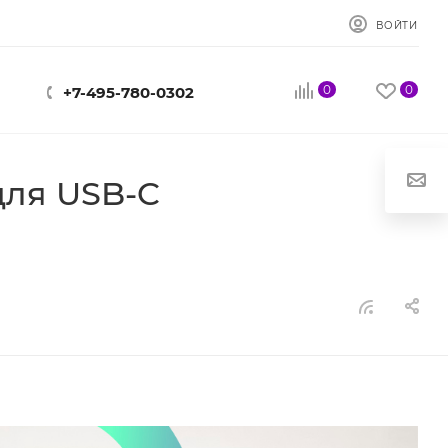
ВОЙТИ
0
0
+7-495-780-0302
для USB-C