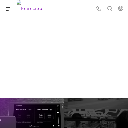
KDS-17 и KDS-100 - эволюция AVoIP в
действии