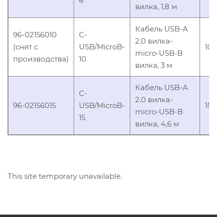
6
вилка, 1,8 м
Кабель USB-A
96-02156010
C-
2.0 вилка-
(снят с
USB/MicroB-
10
micro-USB-B
производства)
10
вилка, 3 м
Кабель USB-A
C-
2.0 вилка-
96-02156015
USB/MicroB-
15
micro-USB-B
15
вилка, 4,6 м
This site temporary unavailable.