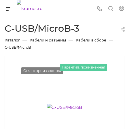
C-USB/MicroB-3
—
—
—
Каталог
Кабели и разъёмы
Кабели в сборе
C-USB/MicroB
Гарантия: пожизненная
Снят с производства