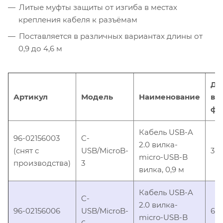
Литые муфты защиты от изгиба в местах
крепления кабеля к разъёмам
Поставляется в различных вариантах длины от
0,9 до 4,6 м
Дл
Артикул
Модель
Наименование
в
фу
Кабель USB-A
96-02156003
C-
2.0 вилка-
(снят с
USB/MicroB-
3
micro-USB-B
производства)
3
вилка, 0,9 м
Кабель USB-A
C-
2.0 вилка-
96-02156006
USB/MicroB-
6
micro-USB-B