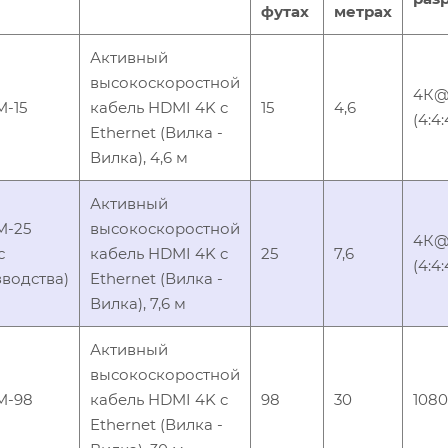
футах
метрах
Активный
высокоскоростной
4К@
-15
кабель HDMI 4K c
15
4,6
(4:4:
Ethernet (Вилка -
Вилка), 4,6 м
Активный
M-25
высокоскоростной
4К@
с
кабель HDMI 4K c
25
7,6
(4:4:
водства)
Ethernet (Вилка -
Вилка), 7,6 м
Активный
высокоскоростной
M-98
кабель HDMI 4K c
98
30
108
Ethernet (Вилка -