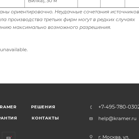
Вилка), 30 м
аны ориентировочно. Неудачные сочетания источников
ла производства третьих фирм могут в редких случаях
ению максимально возможного разрешения.
 unavailable.
+7-495-780-030
KRAMER
РЕШЕНИЯ
РАНТИЯ
КОНТАКТЫ
help@kramer.ru
г. Москва, ул.