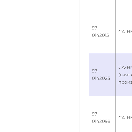
97-
CA-HM
0142015
CA-H
97-
(снят 
0142025
произ
97-
CA-H
0142098