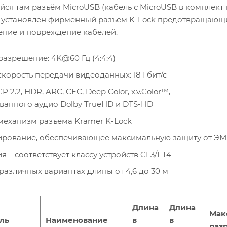
я там разъём MicroUSB (кабель с MicroUSB в комплект 
M установлен фирменный разъём K-Lock предотвращающ
ение и повреждение кабелей.
азрешение: 4K@60 Гц (4:4:4)
корость передачи видеоданных: 18 Гбит/с
2.2, HDR, ARC, CEC, Deep Color, x.v.Color™,
анного аудио Dolby TrueHD и DTS-HD
еханизм разъема Kramer K-Lock
ирование, обеспечивающее максимальную защиту от ЭМ
 – соответствует классу устройств CL3/FT4
различных вариантах длины от 4,6 до 30 м
Длина
Длина
Мак
ль
Наименование
в
в
раз