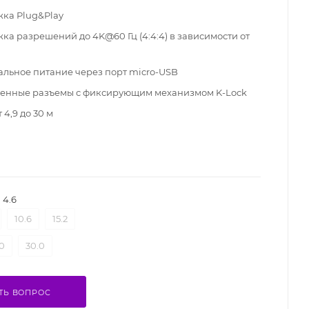
ка Plug&Play
ка разрешений до 4K@60 Гц (4:4:4) в зависимости от
льное питание через порт micro-USB
енные разъемы с фиксирующим механизмом K-Lock
 4,9 до 30 м
4.6
10.6
15.2
0
30.0
ТЬ ВОПРОС