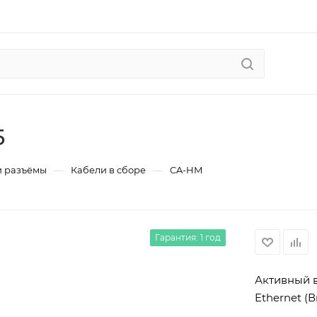
5
—
—
и разъёмы
Кабели в сборе
CA-HM
Гарантия: 1 год
Активный в
Ethernet (В