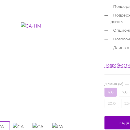
Поддерж
Поддерж
длины
Опциона
Позолоч
Длина от
Подробности
Длина (м)
—
4.6
7.6
20.0
25.
ЗАДА