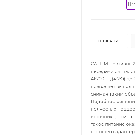
ОПИСАНИЕ
CA−HM – активный
передачи сигналов
4К/60 Гц (4:2:0) 
позволяет выполн
снимая таким обра
Подобное решение
полностью поддерж
источника, при эт
такое питание ока
внешнего адаптер