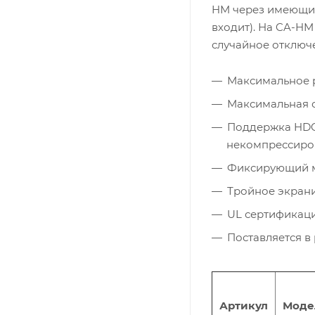
HM через имеющийс
входит). На CA-H
случайное отключ
Максимальное р
Максимальная с
Поддержка HDCP 
некомпрессиров
Фиксирующий м
Тройное экран
UL сертификация
Поставляется в 
Артикул
Моде