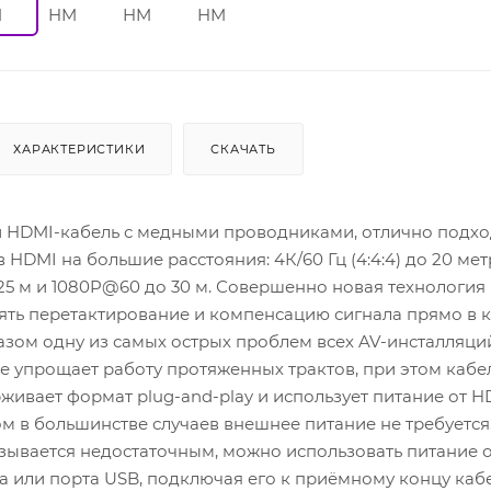
ХАРАКТЕРИСТИКИ
СКАЧАТЬ
 HDMI-кабель с медными проводниками, отлично подхо
 HDMI на большие расстояния: 4К/60 Гц (4:4:4) до 20 мет
до 25 м и 1080P@60 до 30 м. Совершенно новая технология
ять перетактирование и компенсацию сигнала прямо в к
зом одну из самых острых проблем всех AV-инсталляци
 упрощает работу протяженных трактов, при этом кабе
ивает формат plug-and-play и использует питание от H
ом в большинстве случаев внешнее питание не требуется
зывается недостаточным, можно использовать питание 
а или порта USB, подключая его к приёмному концу каб