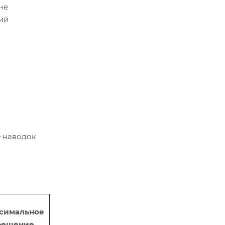
не
ий
-наводок
симальное
решение