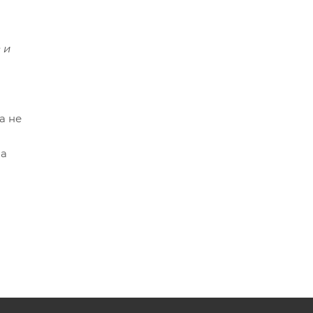
 и
а не
на