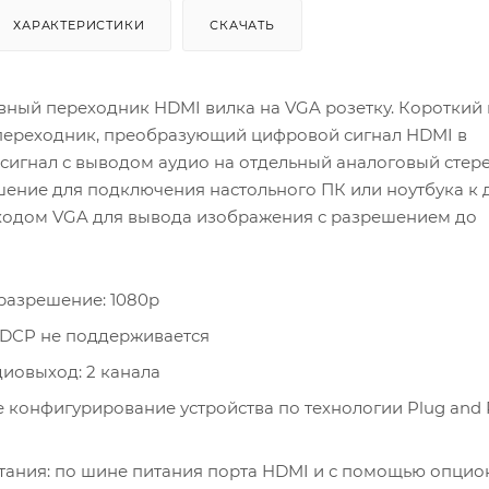
ХАРАКТЕРИСТИКИ
СКАЧАТЬ
вный переходник HDMI вилка на VGA розетку. Короткий 
переходник, преобразующий цифровой сигнал HDMI в
сигнал с выводом аудио на отдельный аналоговый стер
шение для подключения настольного ПК или ноутбука к
входом VGA для вывода изображения с разрешением до
разрешение: 1080p
DCP не поддерживается
иовыход: 2 канала
 конфигурирование устройства по технологии Plug and P
тания: по шине питания порта HDMI и с помощью опцио