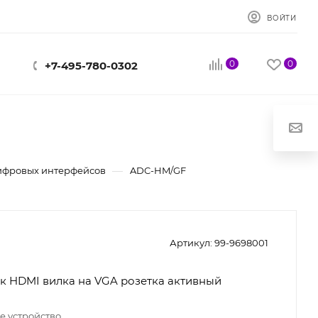
ВОЙТИ
0
0
+7-495-780-0302
—
ифровых интерфейсов
ADC-HM/GF
Артикул:
99-9698001
к HDMI вилка на VGA розетка активный
е устройство