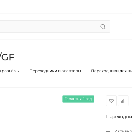
/GF
—
—
и разъёмы
Переходники и адаптеры
Переходники для ц
Гарантия: 1 год
Переходни
Активно