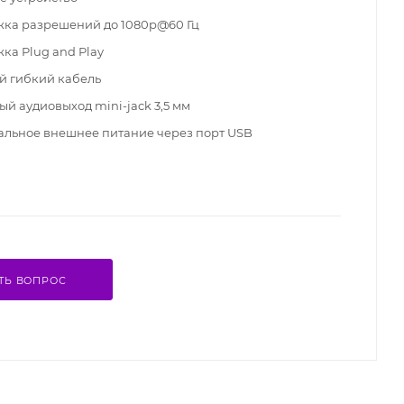
ка разрешений до 1080р@60 Гц
ка Plug and Play
й гибкий кабель
й аудиовыход mini-jack 3,5 мм
льное внешнее питание через порт USB
ТЬ ВОПРОС