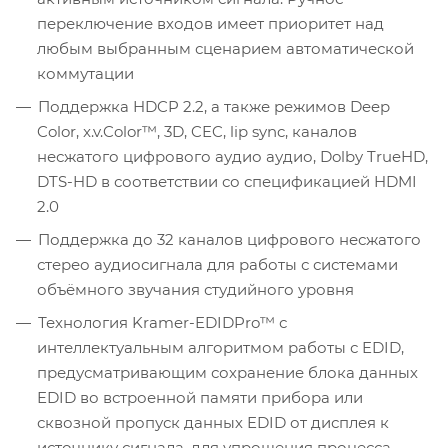
переключение входов имеет приоритет над
любым выбранным сценарием автоматической
коммутации
Поддержка HDCP 2.2, а также режимов Deep
Color, x.v.Color™, 3D, CEC, lip sync, каналов
несжатого цифрового аудио аудио, Dolby TrueHD,
DTS-HD в соответствии со спецификацией HDMI
2.0
Поддержка до 32 каналов цифрового несжатого
стерео аудиосигнала для работы с системами
объёмного звучания студийного уровня
Технология Kramer-EDIDPro™ с
интеллектуальным алгоритмом работы с EDID,
предусматривающим сохранение блока данных
EDID во встроенной памяти прибора или
сквозной пропуск данных EDID от дисплея к
источнику сигнала, для упрощения процесса