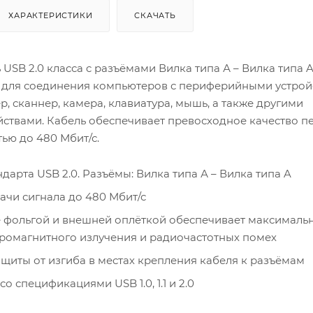
ХАРАКТЕРИСТИКИ
СКАЧАТЬ
 USB 2.0 класса c разъёмами Вилка типа А – Вилка типа A
для соединения компьютеров с периферийными устрой
р, сканнер, камера, клавиатура, мышь, а также другими
ствами. Кабель обеспечивает превосходное качество п
тью до 480 Мбит/с.
дарта USB 2.0. Разъёмы: Вилка типа А – Вилка типа A
ачи сигнала до 480 Мбит/с
 фольгой и внешней оплёткой обеспечивает максималь
тромагнитного излучения и радиочастотных помех
щиты от изгиба в местах крепления кабеля к разъёмам
о спецификациями USB 1.0, 1.1 и 2.0