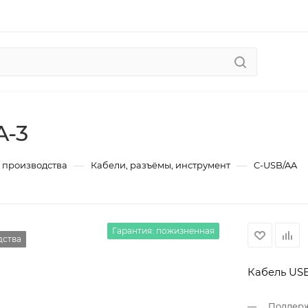
A-3
—
—
с производства
Кабели, разъёмы, инструмент
C-USB/AA
Гарантия: пожизненная
дства
дства
Кабель USB
Поддерж