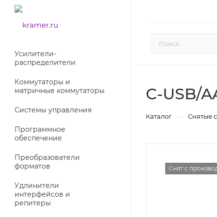
Усилители-
раcпределители
Коммутаторы и
C-USB/A
матричные коммутаторы
Системы управления
—
Каталог
Снятые 
Программное
обеспечение
Преобразователи
форматов
Снят с произво
Снят с произво
Удлинители
интерфейсов и
репитеры