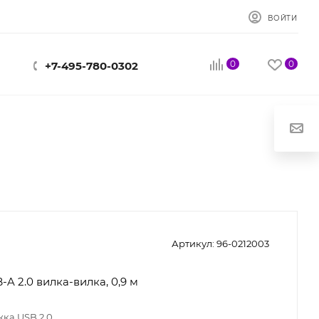
ВОЙТИ
0
0
+7-495-780-0302
Артикул:
96-0212003
-A 2.0 вилка-вилка, 0,9 м
ка USB 2.0