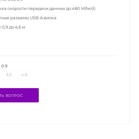
ка скорости передачи данных до 480 Мбит/с
ные разъемы USB-A вилка
 0,9 до 4,6 м
0.9
3.0
4.6
ТЬ ВОПРОС