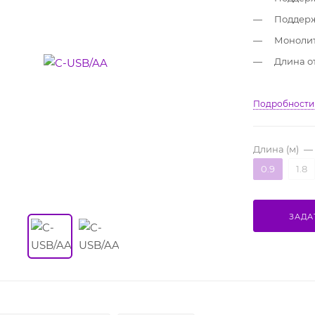
Поддерж
Монолит
Длина от
Подробности
Длина (м)
—
0.9
1.8
ЗАДА