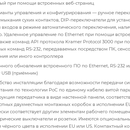
ый при помощи встроенных веб-страниц
ианты управления и конфигурирования — ручное пере
амыкания сухих контактов, DIP-переключатели для устан
 входов в режиме автоматического переключения, нали
. Удаленное управление по Ethernet при помощи встро
 также команд API протокола Kramer Protocol 3000 при 
ых команд RS-232, передаваемых посредством ПК, сенс
ния или иного контроллера
ного обновления встроенного ПО по Ethernet, RS-232 и
 USB (приёмник)
бство инсталляции благодаря возможности передачи си
тания по технологии PoC по единому кабелю витой пар
рукция передатчика в виде настенной панели, соответс
ртных двухместных монтажных коробок в исполнении EU
ески соответствует другим элементам рабочего помещен
трические выключатели и розетки. Имеются опциональн
 чёрного цвета в исполнении EU или US. Компактный к