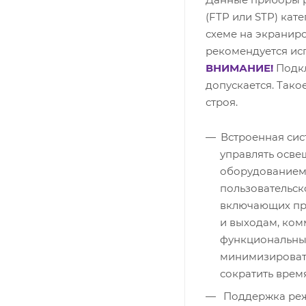
(FTP или STP) кат
схеме на экранир
рекомендуется ис
ВНИМАНИЕ!
Подк
допускается. Тако
строя.
Встроенная сис
управлять осв
оборудованием 
пользовательск
включающих пре
и выходам, ком
функциональных
минимизировать
сократить врем
Поддержка режи