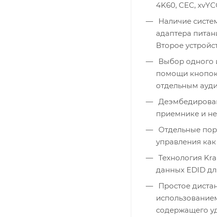
4K60, CEC, xvYCC
Наличие систем
адаптера питани
Второе устройс
Выбор одного и
помощи кнопок 
отдельным ауди
Деэмбедирован
приемнике и не
Отдельные порт
управления как
Технология Kra
данных EDID дл
Простое дистан
использованием
содержащего уд