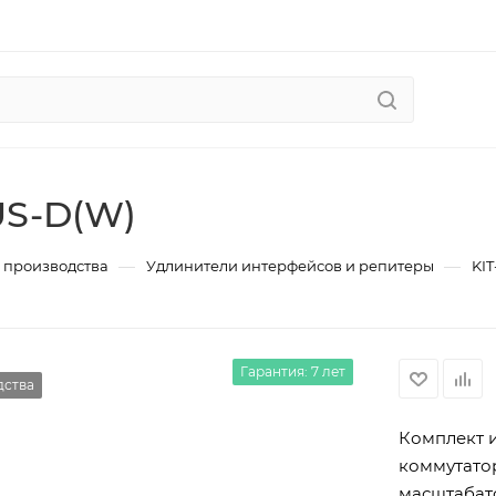
US-D(W)
—
—
с производства
Удлинители интерфейсов и репитеры
KIT
Гарантия: 7 лет
дства
Комплект и
коммутато
масштабато