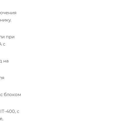
лючения
нику.
ли при
A с
д на
ля
 с блоком
T-400, с
e,