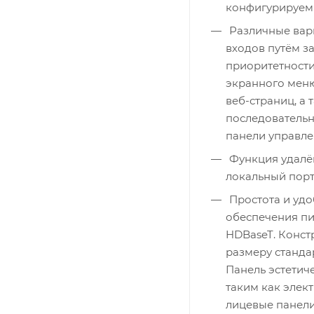
конфигурируем
Различные вар
входов путём з
приоритетности
экранного меню
веб-страниц, а
последовательн
панели управле
Функция удалён
локальный порт
Простота и удо
обеспечения пи
HDBaseT. Конст
размеру станда
Панель эстетич
таким как элек
лицевые панели