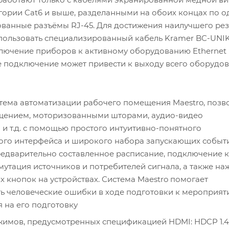
егории Cat6 и выше, разделанными на обоих концах по 
ованные разъёмы RJ-45. Для достижения наилучшего рез
пользовать специализированный кабель Kramer BC-UNIK
лючение приборов к активному оборудованию Ethernet
е подключение может привести к выходу всего оборудов
тема автоматизации рабочего помещения Maestro, поз
ещением, моторизованными шторами, аудио-видео
и т.д. с помощью простого интуитивно-понятного
ого интерфейса и широкого набора запускающих событ
дварительно составленное расписание, подключение к
мутация источников и потребителей сигнала, а также на
 кнопок на устройствах. Система Maestro помогает
 человеческие ошибки в ходе подготовки к мероприят
я на его подготовку
мов, предусмотренных спецификацией HDMI: HDCP 1.4/