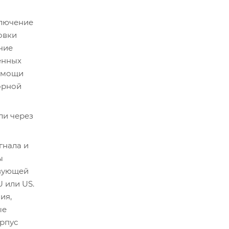
ключение
овки
чие
енных
помощи
орной
ли через
гнала и
ы
твующей
 или US.
ия,
ые
орпус