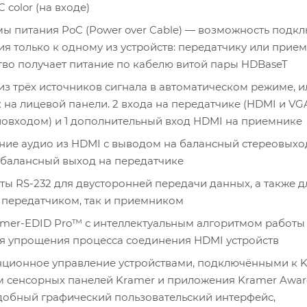
 color (на входе)
ы питания PoC (Power over Cable) — возможность подк
я только к одному из устройств: передатчику или прием
тво получает питание по кабелю витой пары HDBaseT
з трёх источников сигнала в автоматическом режиме, и
на лицевой панели. 2 входа на передатчике (HDMI и VG
овходом) и 1 дополнительный вход HDMI на приемнике
ие аудио из HDMI с выводом на балансный стереовыхо
балансный выход на передатчике
ы RS-232 для двусторонней передачи данных, а также д
 передатчиком, так и приемником
mer-EDID Pro™ с интеллектуальным алгоритмом работы
я упрощения процесса соединения HDMI устройств
ционное управление устройствами, подключёнными к KI
 сенсорных панелей Kramer и приложения Kramer Awar
обный графический пользовательский интерфейс,