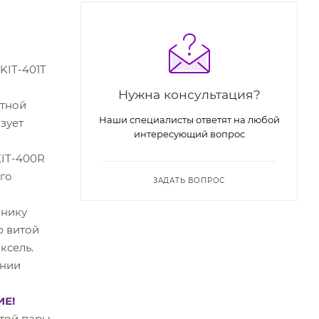
KIT-401T
Нужна консультация?
стной
Наши специалисты ответят на любой
зует
интересующий вопрос
KIT-400R
го
ЗАДАТЬ ВОПРОС
мнику
ю витой
ксель.
ании
Е!
той пары