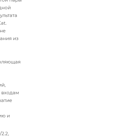
одной
ультата
at.
 не
ания из
воляющая
ий,
 входам
жатие
ию и
2.2,