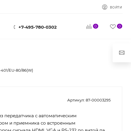
ВОЙТИ
0
0
+7-495-780-0302
-401/EU-80/86(W)
Артикул:
87-00003295
з передатчика с автоматическим
ром и приемника со встроенным
ром сигнала HDMI, VGA и RS-232 по витой паре