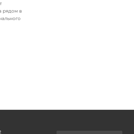
т
а рядом в
нального
2