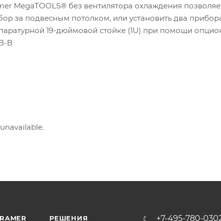
mer MegaTOOLS® без вентилятора охлаждения позволяе
бор за подвесным потолком, или установить два прибор
паратурной 19-дюймовой стойке (1U) при помощи опцио
В-B
 unavailable.
+7-495-780-030
KRAMER
РЕШЕНИЯ