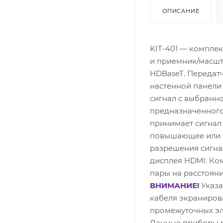
ОПИСАНИЕ
KIT-401 — компле
и приемник/масшт
HDBaseT. Передат
настенной панели
сигнал с выбранно
предназначенного
принимает сигнал 
повышающее или 
разрешения сигна
дисплея HDMI. Ком
пары на расстояни
ВНИМАНИЕ!
Указа
кабеля экраниров
промежуточных эл
Данные приборы р