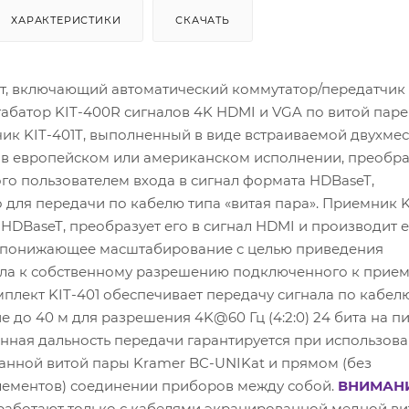
ХАРАКТЕРИСТИКИ
СКАЧАТЬ
кт, включающий автоматический коммутатор/передатчик 
абатор KIT-400R сигналов 4K HDMI и VGA по витой паре
чик KIT-401T, выполненный в виде встраиваемой двухме
 в европейском или американском исполнении, преобра
го пользователем входа в сигнал формата HDBaseT,
 для передачи по кабелю типа «витая пара». Приемник 
HDBaseT, преобразует его в сигнал HDMI и производит е
понижающее масштабирование c целью приведения
ла к собственному разрешению подключенного к прие
плект KIT-401 обеспечивает передачу сигнала по кабел
е до 40 м для разрешения 4K@60 Гц (4:2:0) 24 бита на пи
нная дальность передачи гарантируется при использов
анной витой пары Kramer BC-UNIKat и прямом (без
ементов) соединении приборов между собой.
ВНИМАНИ
аботают только с кабелями экранированной медной ви