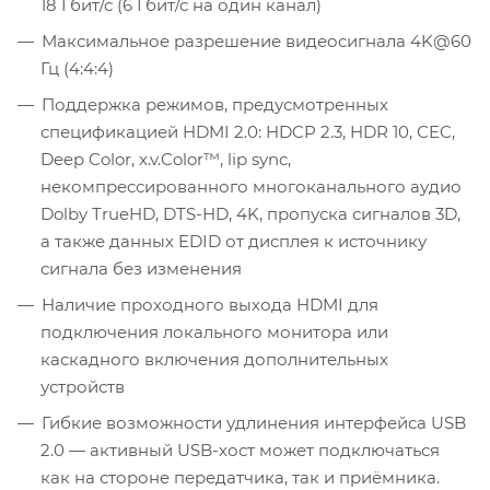
18 Гбит/с (6 Гбит/с на один канал)
Максимальное разрешение видеосигнала 4K@60
Гц (4:4:4)
Поддержка режимов, предусмотренных
спецификацией HDMI 2.0: HDCP 2.3, HDR 10, СEC,
Deep Color, x.v.Color™, lip sync,
некомпрессированного многоканального аудио
Dolby TrueHD, DTS-HD, 4K, пропуска сигналов 3D,
а также данных EDID от дисплея к источнику
сигнала без изменения
Наличие проходного выхода HDMI для
подключения локального монитора или
каскадного включения дополнительных
устройств
Гибкие возможности удлинения интерфейса USB
2.0 — активный USB-хост может подключаться
как на стороне передатчика, так и приёмника.