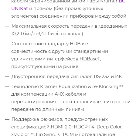
кабеля экранированной витой пары Kramer
BC-
UNIKat
и прямом (без промежуточных
элементов) соединении приборов между собой
Максимальная скорость передачи видеоданных
10,2 Гбит/с (3,4 Гбит/с на канал)
Соответствие стандарту HDBaseT —
совместимость с другими стандартными
удлинителями интерфейсов HDBaseT,
присутствующими на рынке
Двусторонняя передача сигналов RS-232 и ИК
Технология Kramer Equalization & re-Klocking™
для компенсации АЧХ кабеля и
перетактирования — восстанавливает сигнал при
передаче по длинным линиям
Поддержка режимов, предусмотренных
спецификацией HDMI 2.0: HDCP 1.4, Deep Color,
x.v.Color™, Lip Sync, 7.1 PCM многоканальное