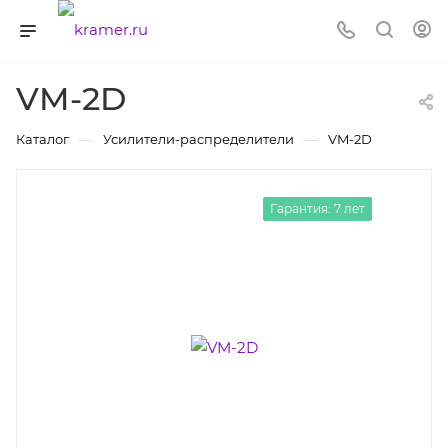
VM-2D
—
—
Каталог
Усилители-раcпределители
VM-2D
Гарантия: 7 лет