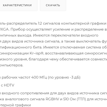
ХАРАКТЕРИСТИКИ
СКАЧАТЬ
ль-распределитель 1:2 сигналов компьютерной графики
XGA. Прибор осуществляет усиление и распределение 
дентичных выхода. Имеются переключатели входного
 двух видов источника сигнала, а также выключатель ф
тификационного бита. Имеется отключаемая система о
 синхронизации Kr–isp®, восстанавливающая синхросигн
низкого уровня, благодаря чему обеспечивается совмест
омпьютеров.
рабочих частот 400 МГц (по уровню -3 дБ)
 с HDTV
входного сопротивления для двух видов источника сигн
ка аналогового сигнала RGBHV и 510 Ом (ТТЛ) для источ
ютерной графики