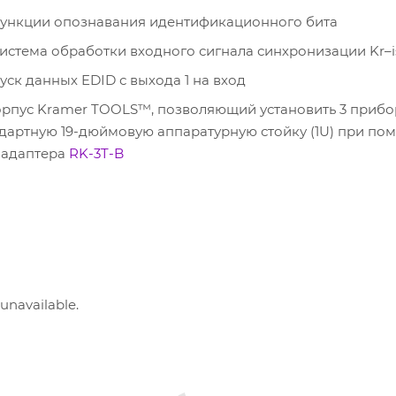
ункции опознавания идентификационного бита
стема обработки входного сигнала синхронизации Kr–
ск данных EDID с выхода 1 на вход
рпус Kramer TOOLS™, позволяющий установить 3 прибо
ндартную 19-дюймовую аппаратурную стойку (1U) при по
 адаптера
RK-3T-B
 unavailable.