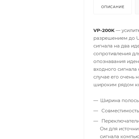
ОПИСАНИЕ
VP-200K
— усилите
разрешением до U
сигнала на два и
сопротивления для
опознавания иден
входного сигнала
случае его очень 
широким рядом к
Ширина полосы 
Cовместимость
Переключатели 
Ом для источни
сигнала компь