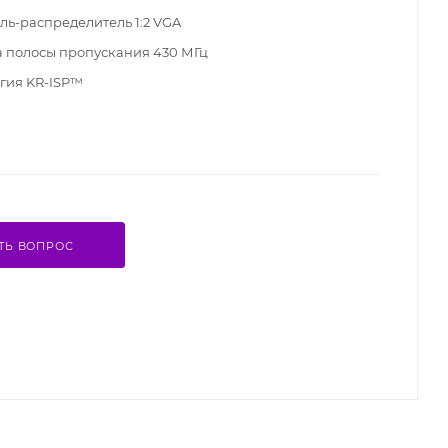
ль-распределитель 1:2 VGA
полосы пропускания 430 МГц
гия KR-ISP™
ТЬ ВОПРОС