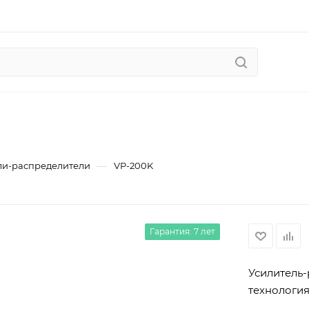
—
ли-раcпределители
VP-200K
Гарантия: 7 лет
Усилитель-
технологи