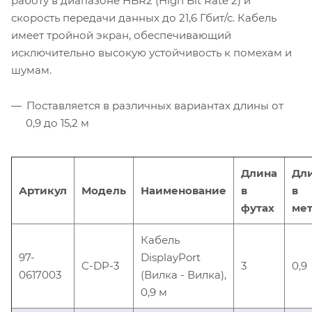
работу в диапазоне HBR2 (High Bit Rate 2) и
скорость передачи данных до 21,6 Гбит/с. Кабель
имеет тройной экран, обеспечивающий
исключительно высокую устойчивость к помехам и
шумам.
Поставляется в различных вариантах длины от
0,9 до 15,2 м
Длина
Дл
Артикул
Модель
Наименование
в
в
футах
мет
Кабель
97-
DisplayPort
C-DP-3
3
0,9
0617003
(Вилка - Вилка),
0,9 м