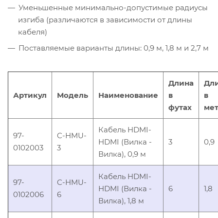
Уменьшенные минимально-допустимые радиусы
изгиба (различаются в зависимости от длины
кабеля)
Поставляемые варианты длины: 0,9 м, 1,8 м и 2,7 м
Длина
Дл
Артикул
Модель
Наименование
в
в
футах
мет
Кабель HDMI-
97-
C-HMU-
HDMI (Вилка -
3
0,9
0102003
3
Вилка), 0,9 м
Кабель HDMI-
97-
C-HMU-
HDMI (Вилка -
6
1,8
0102006
6
Вилка), 1,8 м