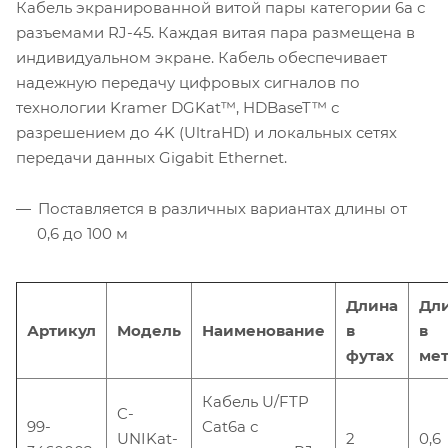
Кабель экранированной витой пары категории 6a с
разъемами RJ-45. Каждая витая пара размещена в
индивидуальном экране. Кабель обеспечивает
надежную передачу цифровых сигналов по
технологии Kramer DGKat™, HDBaseT™ с
разрешением до 4K (UltraHD) и локальных сетях
передачи данных Gigabit Ethernet.
Поставляется в различных вариантах длины от
0,6 до 100 м
Длина
Дл
Артикул
Модель
Наименование
в
в
футах
мет
Кабель U/FTP
C-
99-
Cat6a с
UNIKat-
2
0,6