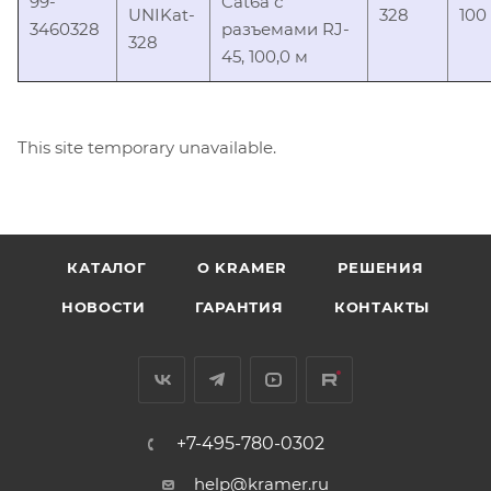
99-
Cat6a с
UNIKat-
328
100
3460328
разъемами RJ-
328
45, 100,0 м
This site temporary unavailable.
КАТАЛОГ
O KRAMER
РЕШЕНИЯ
НОВОСТИ
ГАРАНТИЯ
КОНТАКТЫ
+7-495-780-0302
help@kramer.ru