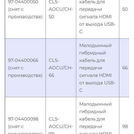
97-04400050
CLS-
кабель для
(снят с
AOCU/CH-
передачи
50
производства)
50
сигнала HDMI
от выхода USB-
C
Малодымный
гибридный
97-04400066
CLS-
кабель для
(снят с
AOCU/CH-
передачи
66
производства)
66
сигнала HDMI
от выхода USB-
C
Малодымный
гибридный
97-04400098
CLS-
кабель для
(снят с
AOCU/CH-
передачи
98
производства)
98
сигнала HDMI