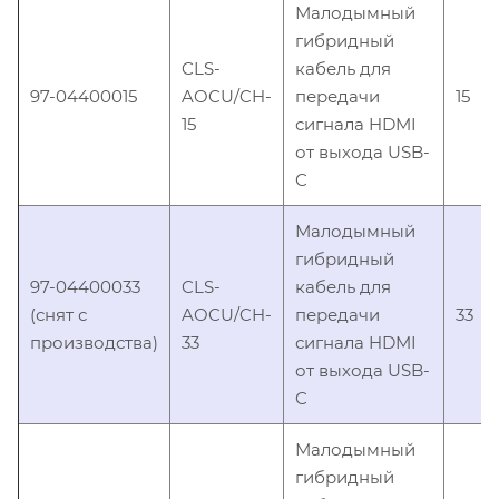
Малодымный
гибридный
CLS-
кабель для
97-04400015
AOCU/CH-
передачи
15
15
сигнала HDMI
от выхода USB-
C
Малодымный
гибридный
97-04400033
CLS-
кабель для
(снят с
AOCU/CH-
передачи
33
производства)
33
сигнала HDMI
от выхода USB-
C
Малодымный
гибридный